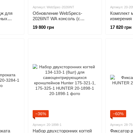
Артикул: WebSpec-2026INT
Артикул: 20-20
дж для
Обновление WebSpecs-
Комплект 
нных
2026INT WA консоль (с
измерения
ключом)) HUNTER
кузова ав
19 800 грн
17 820 грн
R ALC-
−36%
−60%
Артикул: 20-1898-1
Артикул: 28-75
оката
Набор двухсторонних когтей
Фиксатор 