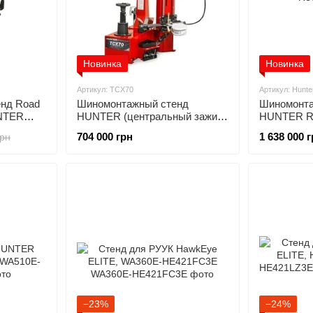
Новинка
Новинка
Артикул: TCX70
Артикул: Hunte
енд Road
Шиномонтажный стенд
Шиномонта
UNTER
HUNTER (центральный зажим,
HUNTER Re
безмонтировочная головка,
704 000 грн
1 638 000 
грн
захват диска от 12" до 30")
TCX70
−23%
−24%