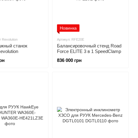
Новинка
r Revolution
Артикул: RFE20E
жный станок
Балансировочный стенд Road
volution
Force ELITE 3 в 1 SpeedClamp
грн
836 000 грн