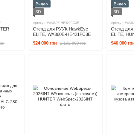
Видео
Видео
3D
3D
E
Артикул: WA360E-HE421FC3E
Артикул: WA3
Стенд для РУУК HawkEye
Стенд для
ELITE, WA360E-HE421FC3E
ELITE, HU
HE421LZ3
924 000 грн
946 000 гр
грн
1 192 800 грн