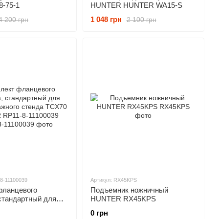
-75-1
HUNTER HUNTER WA15-S
1 048 грн
4 200 грн
2 100 грн
-8-11100039
Артикул: RX45KPS
фланцевого
Подъемник ножничный
стандартный для
HUNTER RX45KPS
жного стенда
0 грн
TER RP11-8-