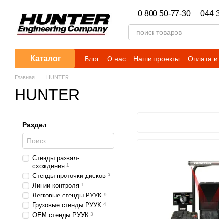
Перейти к основному контенту
0 800 50-77-30
044 
Каталог
Блог
О нас
Наши проекты
Оплата и
Главная
HUNTER
HUNTER
Раздел
Стенды развал-
схождения
1
Стенды проточки дисков
3
Линии контроля
1
Легковые стенды РУУК
9
Грузовые стенды РУУК
4
OEM стенды РУУК
3