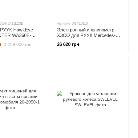
60E-HE421LZ3E
Артикул: DGTL0110
 РУУК HawkEye
Электронный инклинометр
NTER WA360E-
ХЗСО для РУУК Mercedes-
E
Benz DGTL0101
н
26 620 грн
1 239 000 грн