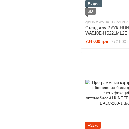
Видео
3D
Артикул: WA510E-HS221ML2
Стенд для РУУК HUNTER
WA510E-HS221ML2E
704 000 грн
772 800 
−32%