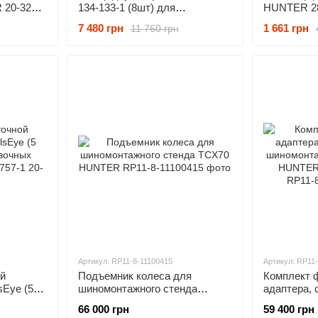
 20-3284-
134-133-1 (8шт) для
HUNTER 28
самоцентрирующихся
7 480 грн
1 661 грн
11 760 грн
кронштейнов Hunter 175-321-1,
175-325-1 HUNTER 20-1898-1
Артикул: RP11-8-11100415
Артикул: RP11
ой
Подъемник колеса для
Комплект 
sEye (5
шиномонтажного стенда
адаптера, 
очных
TCX70 HUNTER
шиномонта
66 000 грн
59 400 грн
2757-1
TCX70 HUN