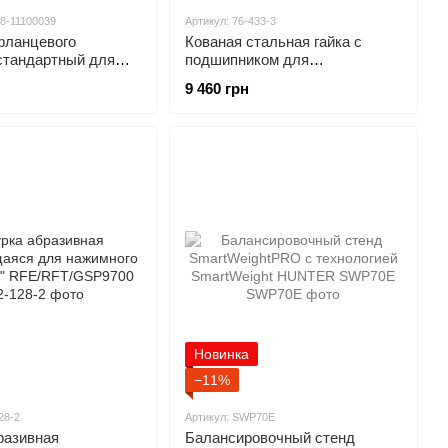
-8-11100039
Артикул: 76-433-3
фланцевого
Кованая стальная гайка с
стандартный для
подшипником для
жного стенда
балансировочных стендов
9 460 грн
TER RP11-8-
HUNTER
Новинка
−11%
28-2
Артикул: SWP70E
разивная
Балансировочный стенд