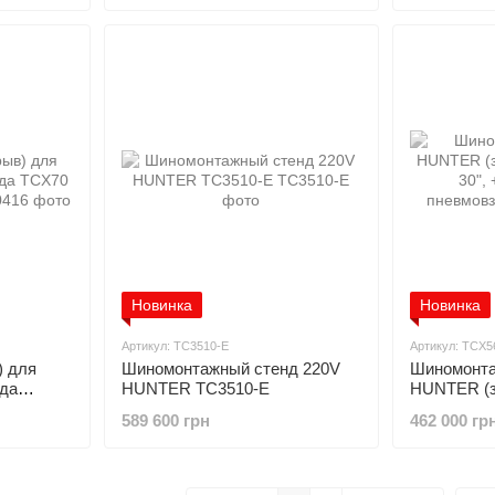
Новинка
Новинка
Артикул: TC3510-E
Артикул: TCX5
) для
Шиномонтажный стенд 220V
Шиномонта
да
HUNTER TC3510-E
HUNTER (за
до 30", + 
589 600 грн
462 000 гр
пневмовзр