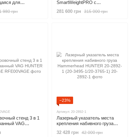
аяся для
SmartWeightPRO с
ролика, 24"
технологией SmartWeight
281 600 грн
1 980 грн
315 000 грн
GSP9700
HUNTER SWP70E
−23%
00VAGE
Артикул: 20-2892-1
очный стенд 3 в 1
Лазерный указатель места
ванный VAG
крепления набивного груза
FE00VAGE
Hammerhead HUNTER 20-
н
32 428 грн
42 000 грн
2892-1 (20-3495-1/20-3765-1)