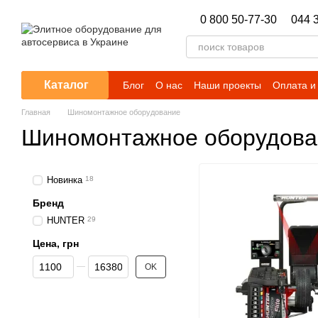
Перейти к основному контенту
0 800 50-77-30
044 
Каталог
Блог
О нас
Наши проекты
Оплата и
Главная
Шиномонтажное оборудование
Шиномонтажное оборудова
Новинка
18
Бренд
HUNTER
29
Цена, грн
От Цена, грн
До Цена, грн
OK