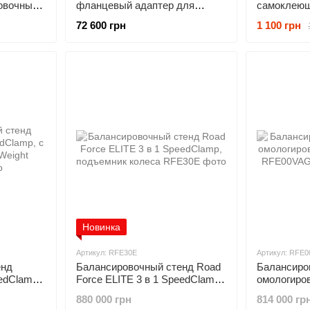
овочных
фланцевый адаптер для
самоклеющ
балансировочных стендов
нажимного 
72 600 грн
1 100 грн
RFE/RFT/
Новинка
Артикул: RFE30E
Артикул: RFE
енд
Балансировочный стенд Road
Балансиров
edClamp,
Force ELITE 3 в 1 SpeedClamp,
омологиро
eight
подъемник колеса
HUNTER R
880 000 грн
814 000 гр