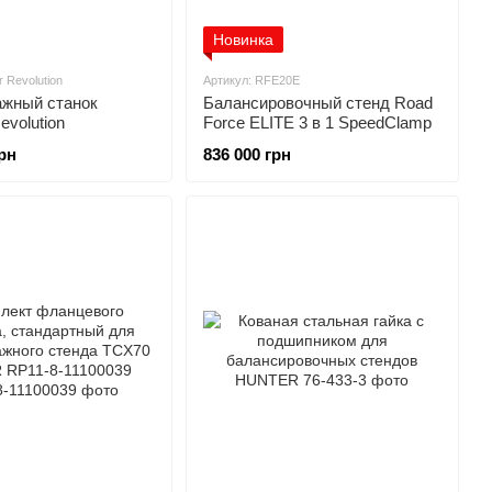
Новинка
r Revolution
Артикул: RFE20E
жный станок
Балансировочный стенд Road
volution
Force ELITE 3 в 1 SpeedClamp
грн
836 000 грн