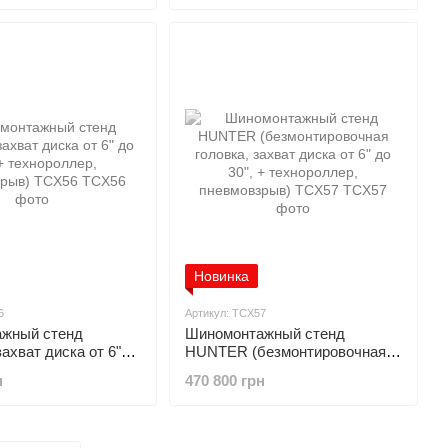
Новинка
6
Артикул: TCX57
жный стенд
Шиномонтажный стенд
хват диска от 6"
HUNTER (безмонтировочная
технороллер,
головка, захват диска от 6" до
н
470 800 грн
ыв) TCX56
30", + технороллер,
пневмовзрыв) TCX57