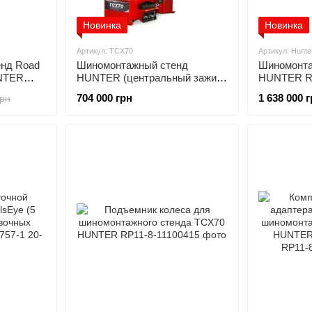
Новинка
Новинка
Артикул: TCX70
Артикул: Hunte
енд Road
Шиномонтажный стенд
Шиномонта
UNTER
HUNTER (центральный зажим,
HUNTER Re
безмонтировочная головка,
704 000 грн
1 638 000 
грн
захват диска от 12" до 30")
TCX70