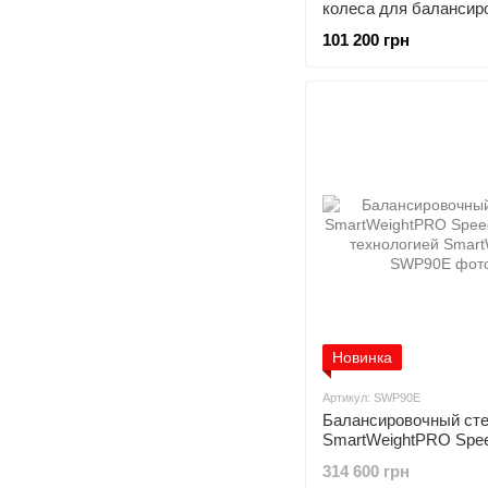
колеса для балансир
стендов
101 200 грн
Новинка
Артикул: SWP90E
Балансировочный ст
SmartWeightPRO Spe
с технологией SmartW
314 600 грн