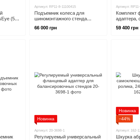
Артикул: RP11-8-11100415
Артикул: RP11
ой
Подъемник колеса для
Комплект 
sEye (5
шиномонтажного стенда
адаптера, 
очных
TCX70 HUNTER
шиномонта
66 000 грн
59 400 грн
2757-1
TCX70 HUN
11100039
Новинка
Новинка
−44%
Артикул: 20-3698-1
Артикул: 162-1
ъемник
Регулируемый универсальный
Шкурка аб