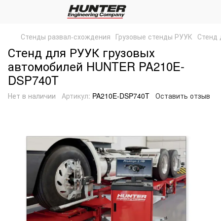
Стенды развал-схождения
Грузовые стенды РУУК
Стенд 
Стенд для РУУК грузовых
автомобилей HUNTER PA210E-
DSP740T
Нет в наличии
Артикул:
PA210E-DSP740T
Оставить отзыв