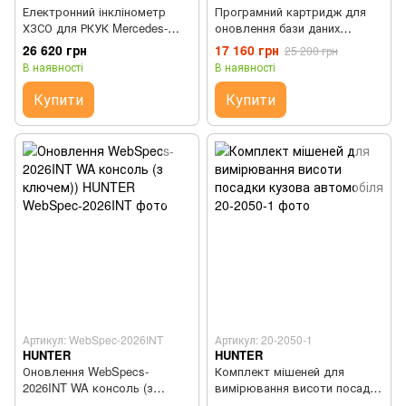
Електронний інклінометр
Програмний картридж для
ХЗСО для РКУК Mercedes-
оновлення бази даних
Benz DGTL0101
специфікацій
26 620 грн
17 160 грн
25 200 грн
автомобілів HUNTER ALC-
В наявності
В наявності
280-1
Купити
Купити
Артикул: WebSpec-2026INT
Артикул: 20-2050-1
HUNTER
HUNTER
Оновлення WebSpecs-
Комплект мішеней для
2026INT WA консоль (з
вимірювання висоти посадки
ключем)) HUNTER
кузова автомобіля