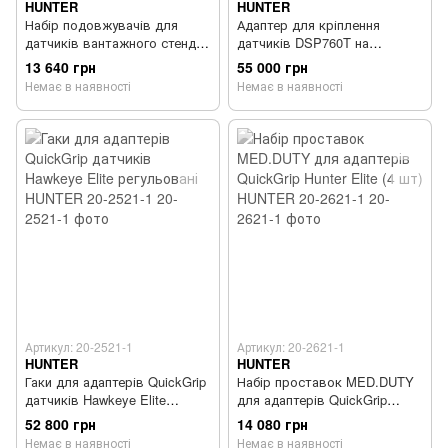
HUNTER
HUNTER
Набір подовжувачів для
Адаптер для кріплення
датчиків вантажного стенду
датчиків DSP760T на
(2шт) HUNTER 20-2916-1
поворотний шкворень
13 640 грн
55 000 грн
причепа HUNTER 221-738-1
Немає в наявності
Немає в наявності
Артикул: 20-2521-1
Артикул: 20-2621-1
HUNTER
HUNTER
Гаки для адаптерів QuickGrip
Набір проставок MED.DUTY
датчиків Hawkeye Elite
для адаптерів QuickGrip
регульовані HUNTER 20-2521-
Hunter Elite (4 шт) HUNTER
52 800 грн
14 080 грн
1
20-2621-1
Немає в наявності
Немає в наявності