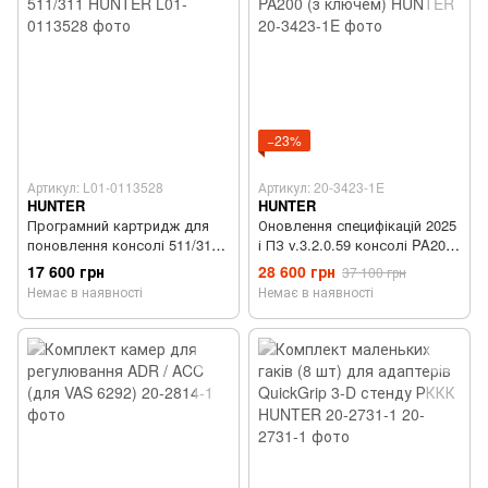
−23%
Артикул: L01-0113528
Артикул: 20-3423-1E
HUNTER
HUNTER
Програмний картридж для
Оновлення специфікацій 2025
поновлення консолі 511/311
і ПЗ v.3.2.0.59 консолі PA200
HUNTER
(з ключем) HUNTER
17 600 грн
28 600 грн
37 100 грн
Немає в наявності
Немає в наявності