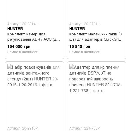
Артикул: 20-2814-1
Артикул: 20-2731-1
HUNTER
HUNTER
Комплект камер для
Комплект маленьких гаків (8
регулювання ADR / ACC (для
шт) для адаптерів QuickGrip
VAS 6292)
3-D стенду РККК HUNTER 20-
154 000 грн
15 840 грн
2731-1
Немає в наявності
Немає в наявності
Артикул: 20-2916-1
Артикул: 221-738-1