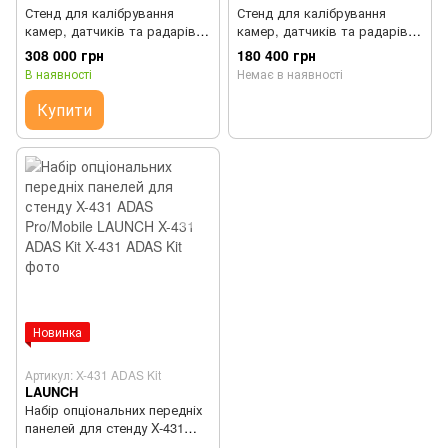
Стенд для калібрування
Стенд для калібрування
камер, датчиків та радарів
камер, датчиків та радарів
систем ADAS версія Mobile
систем ADAS версія PRO
308 000 грн
180 400 грн
LAUNCH X-431 ADAS Mobile
standard LAUNCH X-431 ADAS
В наявності
Немає в наявності
PRO
Купити
Новинка
Артикул: X-431 ADAS Kit
LAUNCH
Набір опціональних передніх
панелей для стенду X-431
ADAS Pro/Mobile LAUNCH X-