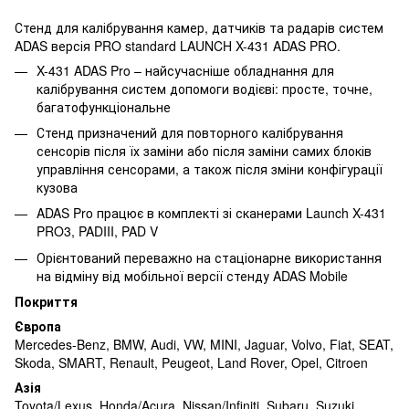
Стенд для калібрування камер, датчиків та радарів систем
ADAS версія PRO standard LAUNCH X-431 ADAS PRO.
X-431 ADAS Pro – найсучасніше обладнання для
калібрування систем допомоги водієві: просте, точне,
багатофункціональне
Стенд призначений для повторного калібрування
сенсорів після їх заміни або після заміни самих блоків
управління сенсорами, а також після зміни конфігурації
кузова
ADAS Pro працює в комплекті зі сканерами Launch X-431
PRO3, PADIII, PAD V
Орієнтований переважно на стаціонарне використання
на відміну від мобільної версії стенду ADAS Mobile
Покриття
Європа
Mercedes-Benz, BMW, Audi, VW, MINI, Jaguar, Volvo, Fiat, SEAT,
Skoda, SMART, Renault, Peugeot, Land Rover, Opel, Citroen
Азія
Toyota/Lexus, Honda/Acura, Nissan/Infiniti, Subaru, Suzuki,