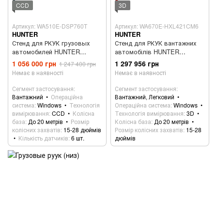
CCD
3D
Артикул: WA510E-DSP760T
Артикул: WA670E-HXL421CM6
HUNTER
HUNTER
Стенд для РКУК грузовых
Стенд для РКУК вантажних
автомобилей HUNTER
автомобілів HUNTER
WA510E-DSP760T
WA670E-HXL421CM6
1 056 000 грн
1 297 956 грн
1 247 400 грн
Немає в наявності
Немає в наявності
Сегмент застосування
Сегмент застосування
Вантажний
Операційна
Вантажний, Легковий
система
Windows
Технологія
Операційна система
Windows
вимірювання
CCD
Колісна
Технологія вимірювання
3D
база
До 20 метрів
Розмір
Колісна база
До 20 метрів
колісних захватів
15-28 дюймів
Розмір колісних захватів
15-28
Кількість датчиків
6 шт.
дюймів