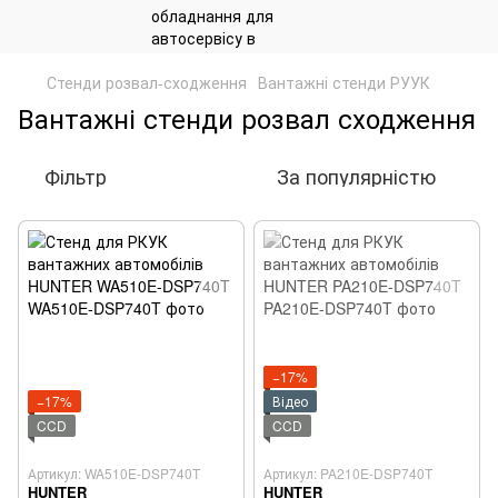
Стенди розвал-сходження
Вантажні стенди РУУК
Вантажні стенди розвал сходження
Фільтр
За популярністю
−17%
−17%
Відео
CCD
CCD
Артикул: WA510E-DSP740T
Артикул: PA210E-DSP740T
HUNTER
HUNTER