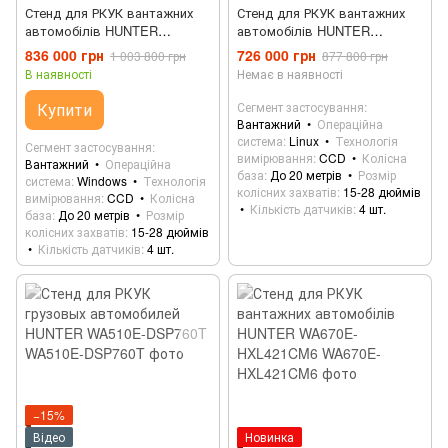
Стенд для РКУК вантажних
Стенд для РКУК вантажних
автомобілів HUNTER
автомобілів HUNTER
WA510E-DSP740T
PA210E-DSP740T
836 000 грн
726 000 грн
1 003 800 грн
877 800 грн
В наявності
Немає в наявності
Купити
Сегмент застосування
Вантажний
Операційна
система
Linux
Технологія
Сегмент застосування
вимірювання
CCD
Колісна
Вантажний
Операційна
база
До 20 метрів
Розмір
система
Windows
Технологія
колісних захватів
15-28 дюймів
вимірювання
CCD
Колісна
Кількість датчиків
4 шт.
база
До 20 метрів
Розмір
колісних захватів
15-28 дюймів
Кількість датчиків
4 шт.
−15%
Відео
Новинка