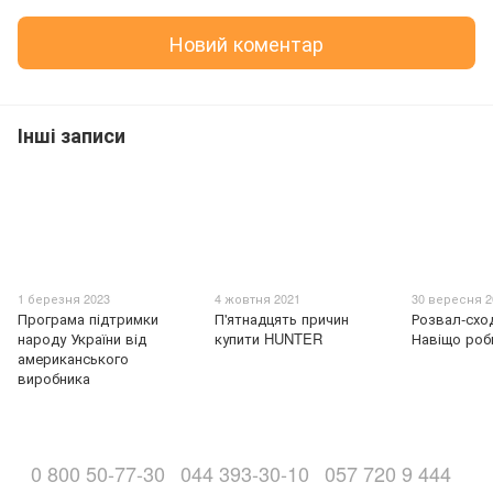
Новий коментар
Інші записи
1 березня 2023
4 жовтня 2021
30 вересня 2
Програма підтримки
П'ятнадцять причин
Розвал-схо
народу України від
купити HUNTER
Навіщо роб
американського
виробника
0 800 50-77-30
044 393-30-10
057 720 9 444